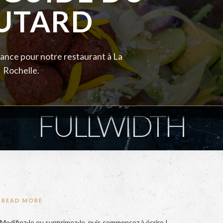
UTARD
ance pour notre restaurant à La
Rochelle.
News
FULLWIDTH
READ MORE
Modifiez-le ou supprimez-le, puis commencez à écrire !