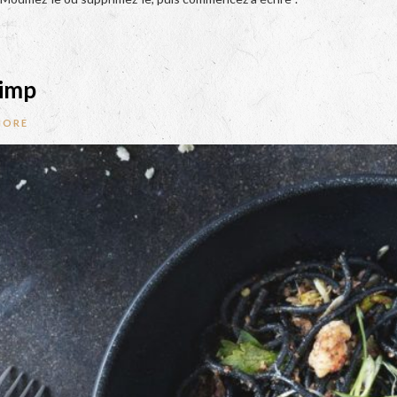
rimp
MORE