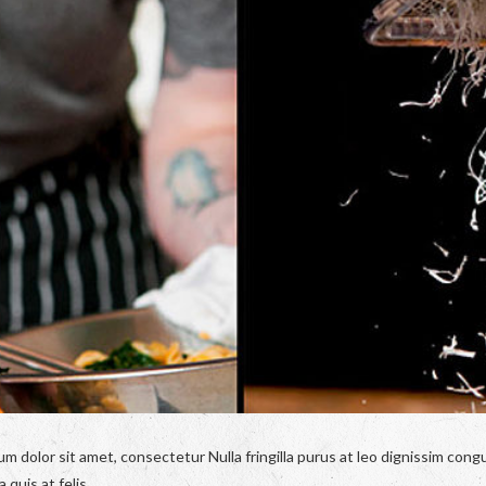
um dolor sit amet, consectetur Nulla fringilla purus at leo dignissim co
 quis at felis.