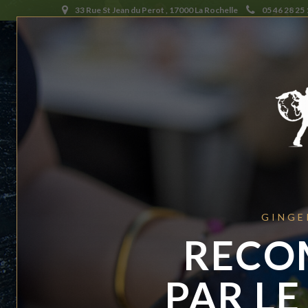
33 Rue St Jean du Perot , 17000 La Rochelle
05 46 28 25 
GINGE
RECO
PAR LE