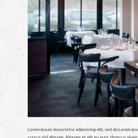
Lorem ipsum dosectetur adipisicing elit, sed do.Lorem ips
cursus nisl aliquam. Aliquam et elit eu nunc rhoncus viverra