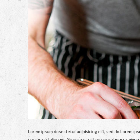
Lorem ipsum dosectetur adipisicing elit, sed do.Lorem ips
cursus nisl aliquam. Aliquam et elit eu nunc rhoncus viverra