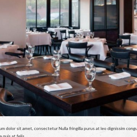
um dolor sit amet, consectetur Nulla fringilla purus at leo dignissim co
 quis at felis.