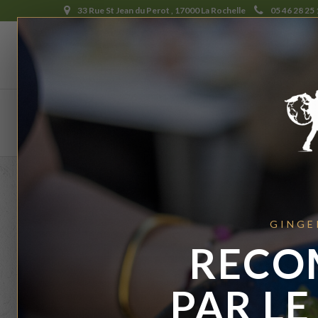
33 Rue St Jean du Perot , 17000 La Rochelle
05 46 28 25 
Content
BUILDER
Bui
GINGE
Theme 
RECO
drag&d
PAR LE