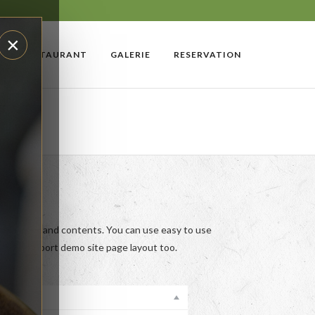
×
LE RESTAURANT
GALERIE
RESERVATION
r
s layouts and contents. You can use easy to use
 easily import demo site page layout too.