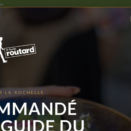
14
NOTRE HISTOIRE
NOS MENUS
GROUPE
ld your own layouts with content builde
R LA ROCHELLE
comes with a drag&drop content builder which helps you to build variou
MMANDÉ
rop user interface to place elements and contents you like. You can also
 GUIDE DU