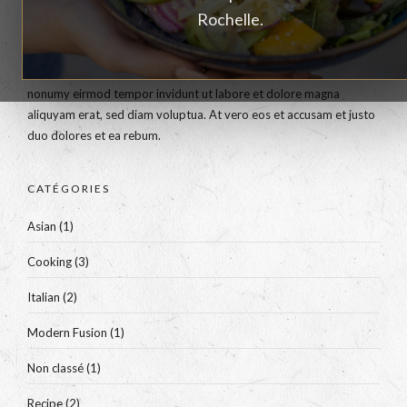
Rochelle.
ABOUT US
Lorem ipsum dolor sit amet, consetetur sadipscing elitr, sed diam
nonumy eirmod tempor invidunt ut labore et dolore magna
aliquyam erat, sed diam voluptua. At vero eos et accusam et justo
duo dolores et ea rebum.
CATÉGORIES
Asian
(1)
Cooking
(3)
Italian
(2)
Modern Fusion
(1)
Non classé
(1)
Recipe
(2)